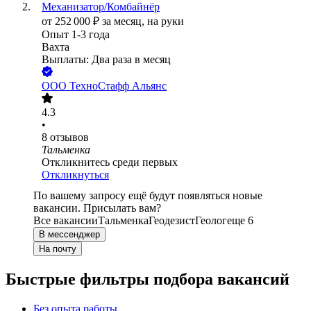
Механизатор/Комбайнёр
от
252 000
₽
за месяц,
на руки
Опыт 1-3 года
Вахта
Выплаты: Два раза в месяц
ООО
ТехноСтафф Альянс
4.3
•
8
отзывов
Тальменка
Откликнитесь среди первых
Откликнуться
По вашему запросу ещё будут появляться новые
вакансии. Присылать вам?
Все вакансии
Тальменка
Геодезист
Геолог
еще 6
В мессенджер
На почту
Быстрые фильтры подбора вакансий
Без опыта работы