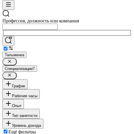
Профессия, должность или компания
Тальменка
Специализации
7
График
Рабочие часы
Опыт
Тип занятости
Уровень дохода
Ещё фильтры