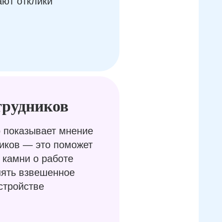
ают отклики
трудников
 показывает мнение
иков — это поможет
 камни о работе
нять взвешенное
стройстве