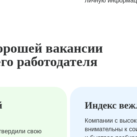
личную информац
орошей вакансии
го работодателя
й
Индекс веж
Компании с высок
внимательны к с
твердили свою