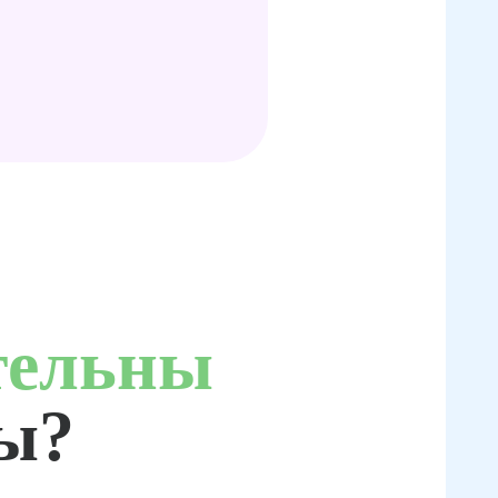
тельны
ты?