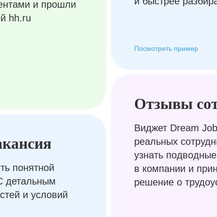
и быстрее разбир
ентами и прошли
й hh.ru
Посмотреть пример
Отзывы со
Виджет Dream Job
акансия
реальных сотрудн
узнать подводные
ть понятной
в компании и при
С детальным
решение о трудоу
стей и условий