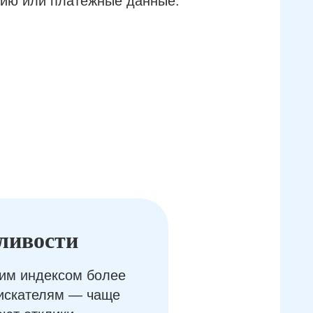
ию или платёжные данные.
ливости
им индексом более
оискателям — чаще