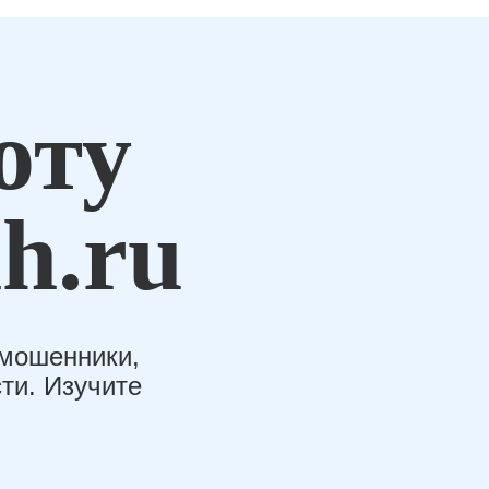
оту
h.ru
-мошенники,
ти. Изучите