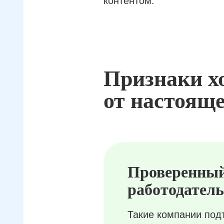
контентом.
Признаки х
от настояще
Проверенны
работодатель
Такие компании под