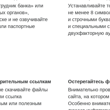
трудник банка» или
Устанавливайте т
ых органов»,
не менее 8 симво
ске и не озвучивайте
и строчными букв
или паспортные
и специальными с
двухфакторную а
озрительным ссылкам
Остерегайтесь 
не скачивайте файлы
Внимательно пров
ли ссылка
сайта, на которо
ным или полезным
Особенно внимате