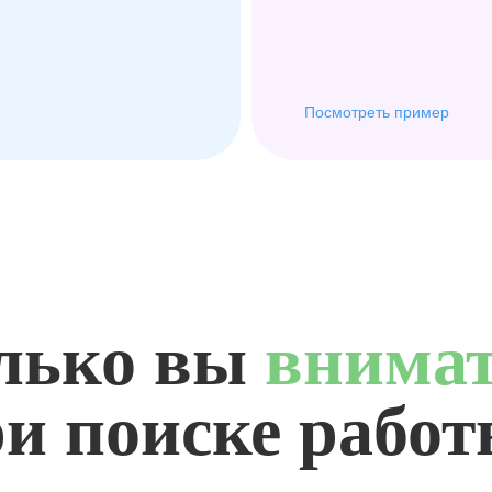
Посмотреть пример
лько вы
внима
и поиске рабо