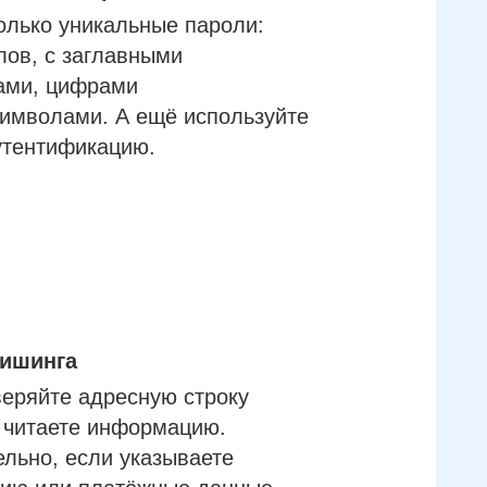
олько уникальные пароли:
лов, с заглавными
ами, цифрами
имволами. А ещё используйте
утентификацию.
фишинга
еряйте адресную строку
м читаете информацию.
льно, если указываете