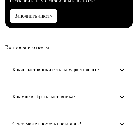
Расскажите нам о своем опыте в анкете
Заполнить анкету
Вопросы и ответы
Какие наставники есть на маркетплейсе?
Карьерные наставники — это HR-
специалисты, карьерные консультанты,
Как мне выбрать наставника?
психологи, резюмерайтеры и менторы.
Умный поиск поможет в три клика выбрать
Менторы работают в ИТ, дизайне, других
наставника для достижения вашей цели.
С чем может помочь наставник?
узкоспециализированных сферах. Они
помогут прокачать навыки, построить