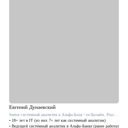
и сопроводительные
С чем помогу:
• Перейти в диджитал: выбрать направление по душе,
выстроить опору и план-капкан
• Упаковывать опыт так, чтобы он был понятен работодателю
и выделялся на фоне типовых откликов
• Подготовиться к собеседованиям и тестовым задачам
• Использовать нейросети для своих задач без страха за
качество
• Прокачать карьерный нетворкинг
Кому могу помочь:
• Копирайтерам и редакторам на любом уровне
• Выпускникам курсов, которые откликаются и не получают
оффер
• Тем, кто хочет работать с нейросетями
• Тем, кто хочет найти подработку на удалёнке или фрилансе
Евгений
Дунаевский
Я знаю рынок контента изнутри, вижу потенциал в опыте и
Senior системный аналитик в Альфа-Банк / ex-Билайн, Россельхозбанк
верю в каждого, с кем работала лично. Мне важно помочь
• 18+ лет в IT (из них 7+ лет как системный аналитик)
тебе увидеть твои сильные стороны, понять, куда двигаться
• Ведущий системный аналитик в Альфа-Банке (ранее работал