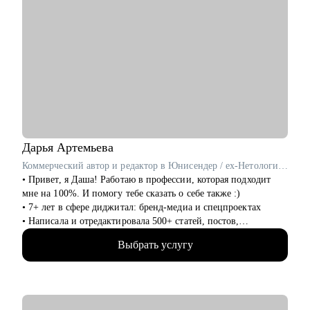
Дарья
Артемьева
Коммерческий автор и редактор в Юнисендер / ex-Нетология, Росатом
• Привет, я Даша! Работаю в профессии, которая подходит
мне на 100%. И помогу тебе сказать о себе также :)
• 7+ лет в сфере диджитал: бренд-медиа и спецпроектах
• Написала и отредактировала 500+ статей, постов,
презентаций
Выбрать услугу
• Провела 100+ консультаций по копирайтингу, редактуре и
нейросетям
• Регулярно учусь новому — на интенсивах по графическому
дизайну и управлению креативной командой
• Хорошо понимаю, как сегодня оценивают портфолио, кейсы