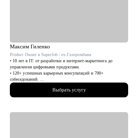
Кому могу помочь:
• Начинающим и опытным управленцам
• Тем, кто хочет начать карьеру в IT в любом направлении
• Менеджерам продуктов, разработчикам, тестировщикам,
проектным менеджерам
• Тем, кто хочет сменить направление развития своей карьеры
Максим
Гиленко
Product Owner в SuperJob / ex-Газпромбанк
• 10 лет в IT: от разработки и интернет-маркетинга до
управления цифровыми продуктами.
• 120+ успешных карьерных консультаций и 700+
собеседований.
• Помогаю людям как IT ментор и карьерный консультант с
Выбрать услугу
2022 года.
• Являюсь приглашенным экспертом HR клуба "Осознанная
Карьера".
• Участник "Карьерной прожарки"
• Спикер масштабных IT-конференций (Holy JS, Team Lead
Conf, ProIT Fest) и амбассадор Product Camp Москва.
• Ex-преподаватель школы программирования Elbrus
Bootcamp.