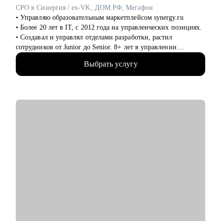
Analysis, Data Engineering), системного и бизнес-анализа,
CPO в Синергия / ex-VK, ДОМ.РФ, Мегафон
управления проектами и продуктами.
• Управляю образовательным маркетплейсом synergy.ru
• Более 20 лет в IT, c 2012 года на управленческих позициях.
• Создавал и управлял отделами разработки, растил
сотрудников от Junior до Senior. 8+ лет в управлении
продуктами.
Выбрать услугу
• Запускал b2b продукт от идеи до масштабирования.
• Развивал метрики в b2c продуктах: DAU (до 2.5млн), CSI,
NPS, Revenue.
• Занимаюсь наймом людей в команды: провел более 600
собеседований, изучил большое количество резюме.
• Разработал и записал курсы «Цифровая трансформация
предприятия» и «Проектное управление» для МИТУ
С чем помогу:
• Составить эффективное резюме
• Подготовиться к собеседованию в компанию
• Сформировать карьерную цель и определить стратегию её
достижения
• Разобрать любой продуктовый, управленческий или бизнес
кейс
• Дам рекомендации по управлению командой и её развитию