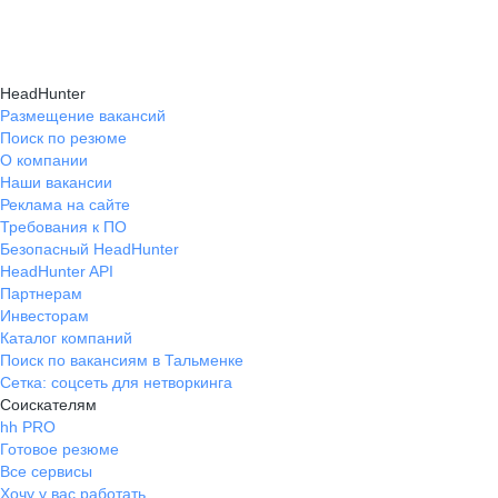
Карьерные эксперты на hh.ru помогут вам
hh.ru, которые повысят вашу уверенность
текущем месте работы и о том, кому он будет
справиться с синдромом самозванца путем
в карьере.
полезен, с какими запросами работает.
индивидуальной работы, анализа достижений
Вы точно найдёте того, кто вам нужен!
HeadHunter
и формирования уверенности в собственных
Размещение вакансий
Поиск по резюме
силах и компетенциях.
О компании
Наши вакансии
Реклама на сайте
Требования к ПО
Безопасный HeadHunter
HeadHunter API
Партнерам
Инвесторам
Каталог компаний
Поиск по вакансиям в Тальменке
Сетка: соцсеть для нетворкинга
Соискателям
hh PRO
Готовое резюме
Все сервисы
Хочу у вас работать