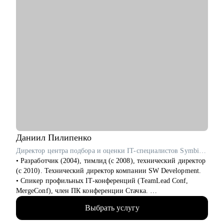
• IT-специалистам, планирующим переход в аналитику
• Руководителям аналитических команд
Даниил
Пилипенко
Директор центра подбора и оценки IT-специалистов SymbioWay
• Разработчик (2004), тимлид (с 2008), технический директор
(с 2010). Технический директор компании SW Development.
• Спикер профильных IT-конференций (TeamLead Conf,
MergeConf), член ПК конференции Стачка.
• Автор 54 курсов и программ обучения, ведущий вебинаров,
Выбрать услугу
лектор и преподаватель в Skillbox, Российском обществе
«Знание», МФТИ, РАНХиГС, АИС, ИнноТех, GeekBrains,