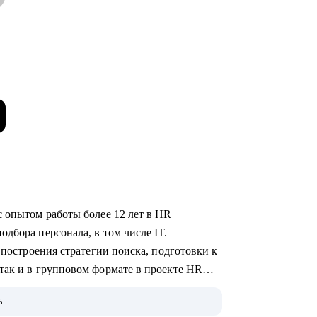
с опытом работы более 12 лет в HR
дбора персонала, в том числе IT.
 построения стратегии поиска, подготовки к
так и в групповом формате в проекте HR
ь
ого уровня и специализации.