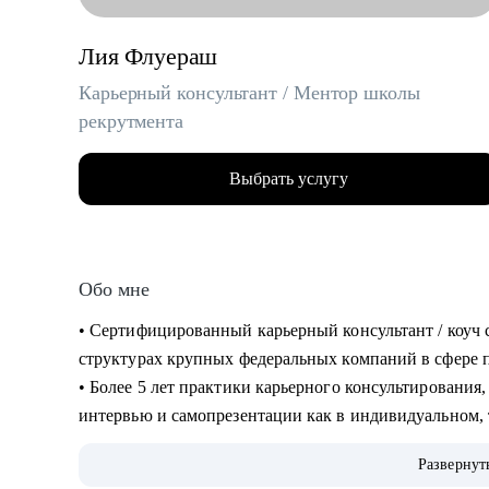
Лия Флуераш
Карьерный консультант / Ментор школы
рекрутмента
Выбрать услугу
Обо мне
• Сертифицированный карьерный консультант / коуч 
структурах крупных федеральных компаний в сфере по
• Более 5 лет практики карьерного консультирования,
интервью и самопрезентации как в индивидуальном, 
Secrets “ Все секреты поиска работы”.
Развернут
• 5000+ составленных резюме для специалистов разн