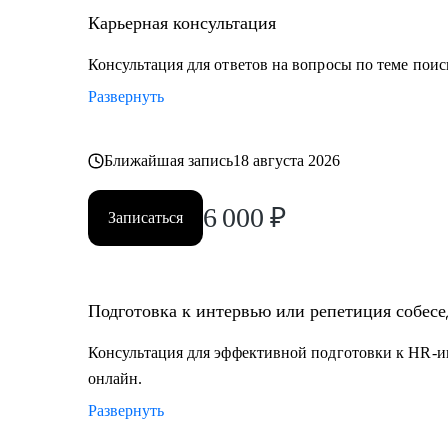
• Управление персоналом
Карьерная консультация
• Страхование
• Продажи / Услуги
Консультация для ответов на вопросы по теме поис
• Информационные технологии
Развернуть
Мой подход в работе – не делаю за вас, делаю вместе 
Ближайшая запись
18 августа 2026
6 000
₽
Записаться
Подготовка к интервью или репетиция собес
Консультация для эффективной подготовки к HR-и
онлайн.
Развернуть