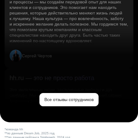
и процессы — мы создаём передовой опыт для наших
клиентов и сотрудников. Это помогает нам находить
решения, которые действительно меняют жизнь людей
к лучшему. Наша культура — про вовлечённость, заботу
и искреннее желание делать полезное. Мы гордимся тем,
что помогаем крутым компаниям и классным
специалистам находить друг друга. Быть частью таких
изменений по‑настоящему вдохновляет.
Сергей Чертов
hh.ru — это не просто работа
Это эмпатичные люди, заслуженные победы и дух
свободы. Мы помогаем миру и создаём лучший сервис
Все отзывы сотрудников
по поиску работы в стране.
Ольга Емельянова
*команда hh
**по данным Dream Job, 2025 год
***по данным рейтинга Similarweb, 2024 год