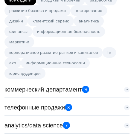
все отделы
продукты и проекты
разработка
развитие бизнеса и продажи
тестирование
дизайн
клиентский сервис
аналитика
финансы
информационная безопасность
маркетинг
корпоративное развитие рынков и капиталов
hr
axo
информационные технологии
юриспруденция
коммерческий департамент
9
Key Account Manager (EdTech)
телефонные продажи
8
HeadHunter::Коммерческий департамент
4 авг. 2026
Менеджер по привлечению клиентов (B2B)
analytics/data science
150000 ₽
7
HeadHunter::Телефонные продажи
Ярославль