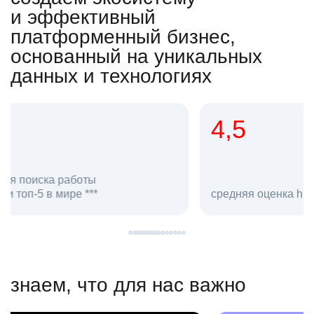
и эффективный
платформенный бизнес,
основанный на уникальных
данных и технологиях
4,5
20
сотруд
средняя оценка hh.ru как работодателя **
в hh.ru
знаем, что для нас важно