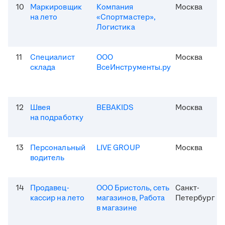
10
Маркировщик
Компания
Москва
на лето
«Спортмастер»,
Логистика
11
Специалист
ООО
Москва
склада
ВсеИнструменты.ру
12
Швея
BEBAKIDS
Москва
на подработку
13
Персональный
LIVE GROUP
Москва
водитель
14
Продавец-
ООО Бристоль, сеть
Санкт-
кассир на лето
магазинов, Работа
Петербург
в магазине