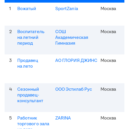
1
Вожатый
SportZania
Москва
2
Воспитатель
СОШ
Москва
на летний
Академическая
период
Гимназия
3
Продавец
АО ГЛОРИЯ ДЖИНС
Москва
на лето
4
Сезонный
ООО Эстилаб Рус
Москва
продавец-
консультант
5
Работник
ZARINA
Москва
торгового зала