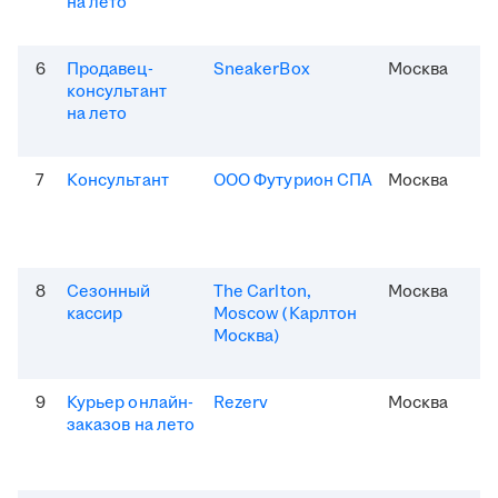
на лето
6
Продавец-
SneakerBox
Москва
консультант
на лето
7
Консультант
ООО Футурион СПА
Москва
8
Сезонный
The Carlton,
Москва
кассир
Moscow (Карлтон
Москва)
9
Курьер онлайн-
Rezerv
Москва
заказов на лето