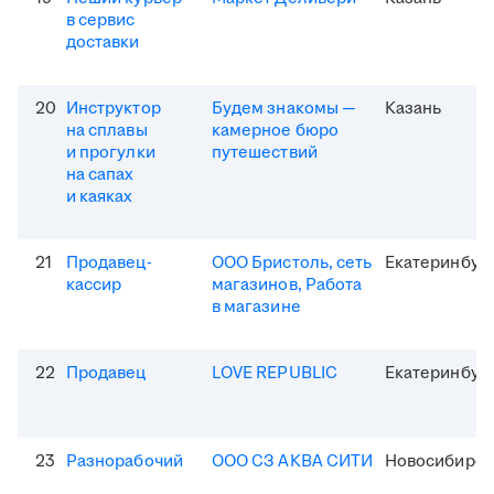
в сервис
доставки
20
Инструктор
Будем знакомы —
Казань
на сплавы
камерное бюро
и прогулки
путешествий
на сапах
и каяках
21
Продавец-
ООО Бристоль, сеть
Екатеринбур
кассир
магазинов, Работа
в магазине
22
Продавец
LOVE REPUBLIC
Екатеринбур
23
Разнорабочий
ООО СЗ АКВА СИТИ
Новосибирск