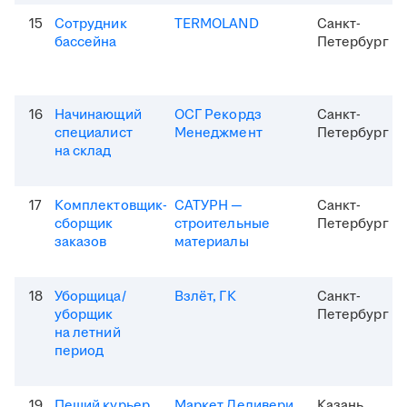
15
Сотрудник
TERMOLAND
Санкт-
бассейна
Петербург
16
Начинающий
ОСГ Рекордз
Санкт-
специалист
Менеджмент
Петербург
на склад
17
Комплектовщик-
САТУРН —
Санкт-
сборщик
строительные
Петербург
заказов
материалы
18
Уборщица/
Взлёт, ГК
Санкт-
уборщик
Петербург
на летний
период
19
Пеший курьер
Маркет Деливери
Казань