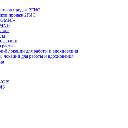
ников продаж 2ГИС
OMNI»
ора
 расти
-8 локаций для работы и вдохновения
OIS