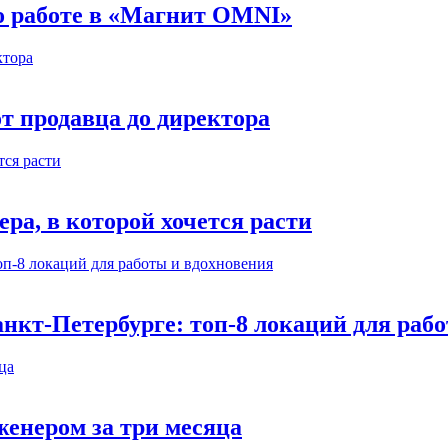
 о работе в «Магнит OMNI»
т продавца до директора
а, в которой хочется расти
нкт-Петербурге: топ-8 локаций для раб
енером за три месяца