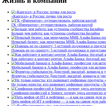
Жизнь в компании
«Каргилл» в России: почва для роста
ГК «Император»: путешествовать, работая вахтой
Больше чем работа: как устроены сообщества Билайна
Немалый бизнес: как менеджеры ММБ Альфа-Банка помо
Помощь не по скрипту: 5 историй поддержки и представ
Как работают в контакт-центре Альфа-Банка: богатый жи
Мобильный банкир в Альфа-Банке: профессия для актив
Формула стабильности Донстрой: масштаб, команда и уве
Не только юристы: кто развивает цифровые продукты «Ле
Симфония профессий в Sminex: почему здесь интересно н
Пять мифов об ИТ в нефтянке — и как на самом деле работ