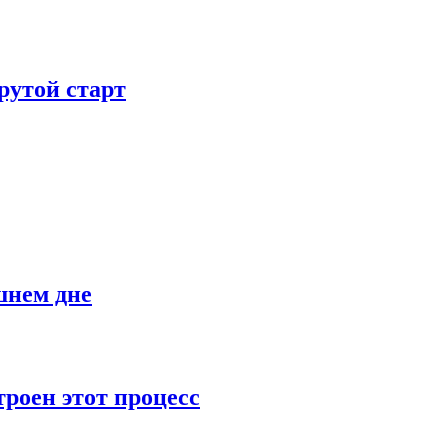
рутой старт
шнем дне
роен этот процесс