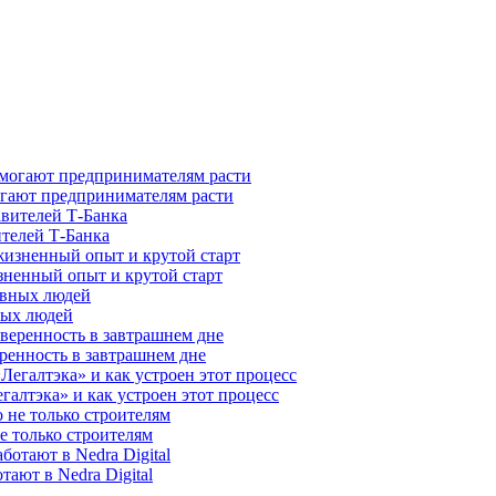
гают предпринимателям расти
ителей Т-Банка
зненный опыт и крутой старт
ных людей
ренность в завтрашнем дне
галтэка» и как устроен этот процесс
е только строителям
ают в Nedra Digital