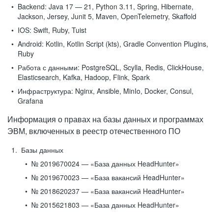
Backend:
Java 17 — 21, Python 3.11, Spring, Hibernate,
Jackson, Jersey, Junit 5, Maven, OpenTelemetry, Skaffold
IOS:
Swift, Ruby, Tuist
Android:
Kotlin, Kotlin Script (kts), Gradle Convention Plugins,
Ruby
Работа с данными:
PostgreSQL, Scylla, Redis, ClickHouse,
Elasticsearch, Kafka, Hadoop, Flink, Spark
Инфраструктура:
Nginx, Ansible, MinIo, Docker, Consul,
Grafana
Информация о правах на базы данных и программах
ЭВМ, включенных в реестр отечественного ПО
Базы данных
№ 2019670024 — «База данных HeadHunter»
№ 2019670023 — «База вакансий HeadHunter»
№ 2018620237 — «База вакансий HeadHunter»
№ 2015621803 — «База данных HeadHunter»