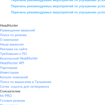
pr@ural.hh.ru
Перечень рекомендуемых мероприятий по улучшению услов
Перечень рекомендуемых мероприятий по улучшению усло
Новосибирск
ул. Большевистская, д. 35,
HeadHunter
помещение 21
Размещение вакансий
Поиск по резюме
+7 383 207-94-64
О компании
pr@nsk.hh.ru
Наши вакансии
Реклама на сайте
Требования к ПО
Безопасный HeadHunter
HeadHunter API
Партнерам
Инвесторам
Каталог компаний
Поиск по вакансиям в Тальменке
Сетка: соцсеть для нетворкинга
Соискателям
hh PRO
Готовое резюме