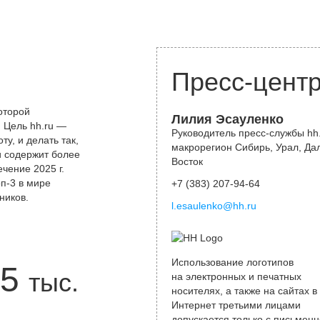
Пресс-цент
оторой
Лилия Эсауленко
 Цель hh.ru —
Руководитель пресс-службы hh.
у, и делать так,
макрорегион Сибирь, Урал, Да
и содержит более
Восток
чение 2025 г.
оп-3 в мире
+7 (383) 207-94-64
ников.
l.esaulenko@hh.ru
Использование логотипов
5
тыс.
на электронных и печатных
носителях, а также на сайтах в
Интернет третьими лицами
допускается только с письменн