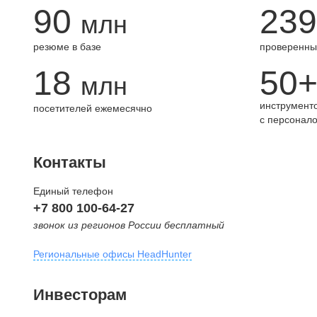
90
239
млн
резюме в базе
проверенны
18
50
млн
инструменто
посетителей ежемесячно
с персонал
Контакты
Единый телефон
+7 800 100-64-27
звонок из регионов России бесплатный
Региональные офисы HeadHunter
Москва
Инвесторам
внутригородская территория