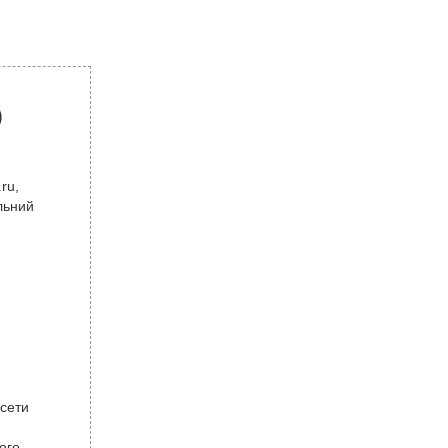
р
ru,
льний
 сети
ого