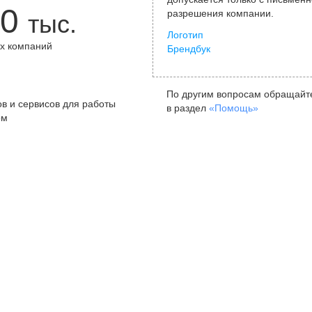
0
разрешения компании.
тыс.
Логотип
х компаний
Брендбук
+
По другим вопросам обращайт
в и сервисов для работы
в раздел
«Помощь»
ом
Санкт-Петербург
Я
ул. Жуковского, д. 19, особняк
ул