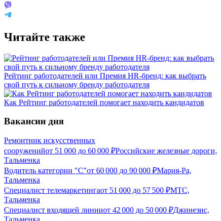
Читайте также
Рейтинг работодателей или Премия HR-бренд: как выбрать
свой путь к сильному бренду работодателя
Как Рейтинг работодателей помогает находить кандидатов
Вакансии дня
Ремонтник искусственных
сооружений
от
51 000
до
60 000
₽
Российские железные дороги,
Тальменка
Водитель категории "С"
от
60 000
до
90 000
₽
Мария-Ра,
Тальменка
Специалист телемаркетинга
от
51 000
до
57 500
₽
МТС,
Тальменка
Специалист входящей линии
от
42 000
до
50 000
₽
Джинезис,
Тальменка