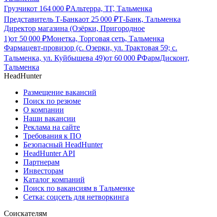
Грузчик
от
164 000
₽
Альтерра, ТГ, Тальменка
Представитель Т-Банка
от
25 000
₽
Т-Банк, Тальменка
Директор магазина (Озёрки, Пригородное
1)
от
50 000
₽
Монетка, Торговая сеть, Тальменка
Фармацевт-провизор (с. Озерки, ул. Трактовая 59; с.
Тальменка, ул. Куйбышева 49)
от
60 000
₽
ФармДисконт,
Тальменка
HeadHunter
Размещение вакансий
Поиск по резюме
О компании
Наши вакансии
Реклама на сайте
Требования к ПО
Безопасный HeadHunter
HeadHunter API
Партнерам
Инвесторам
Каталог компаний
Поиск по вакансиям в Тальменке
Сетка: соцсеть для нетворкинга
Соискателям